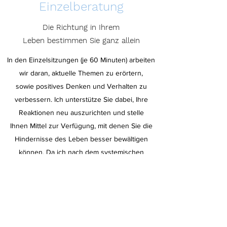
Einzelberatung
Die Richtung in Ihrem
Leben bestimmen Sie ganz allein
In den Einzelsitzungen (je 60 Minuten) arbeiten
wir daran, aktuelle Themen zu erörtern,
sowie positives Denken und Verhalten zu
verbessern. Ich unterstütze Sie dabei, Ihre
Reaktionen neu auszurichten und stelle
Ihnen Mittel zur Verfügung, mit denen Sie die
Hindernisse des Leben besser bewältigen
können. Da ich nach dem systemischen
Ansatz arbeite, betrachte ich Sie im
Zusammenspiel mit Ihrer Familie, Ihren
Freunden, Ihrer Arbeit und Ihrem sozialen
Umfeld, um mit Ihnen Ressourcen zu finden und
Lösungen zu erarbeiten.